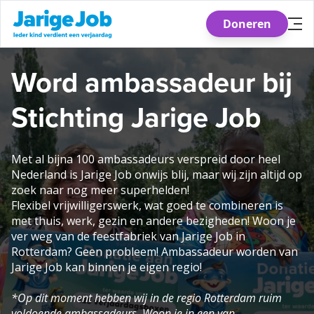
Doneren
Skip
Word ambassadeur bij
to
the
Stichting Jarige Job
content
Met al bijna 100 ambassadeurs verspreid door heel
Nederland is Jarige Job onwijs blij, maar wij zijn altijd op
zoek naar nog meer superhelden!
Flexibel vrijwilligerswerk, wat goed te combineren is
met thuis, werk, gezin en andere bezigheden! Woon je
ver weg van de feestfabriek van Jarige Job in
Rotterdam? Geen probleem! Ambassadeur worden van
Jarige Job kan binnen je eigen regio!
*Op dit moment hebben wij in de regio Rotterdam ruim
voldoende ambassadeurs. Woon je in een van