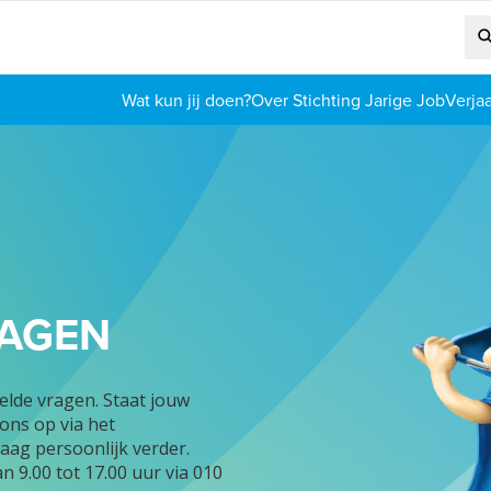
Wat kun jij doen?
Over Stichting Jarige Job
Verja
RAGEN
elde vragen. Staat jouw
ons op via het
raag persoonlijk verder.
n 9.00 tot 17.00 uur via 010