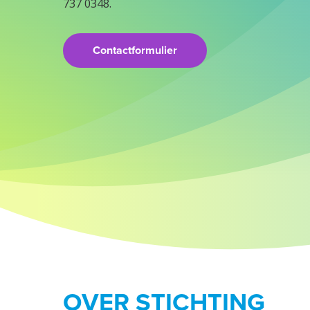
737 0348.
Contactformulier
OVER STICHTING