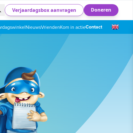
Doneren
Verjaardagsbox aanvragen
Contact
ardagswinkel
Nieuws
Vrienden
Kom in actie