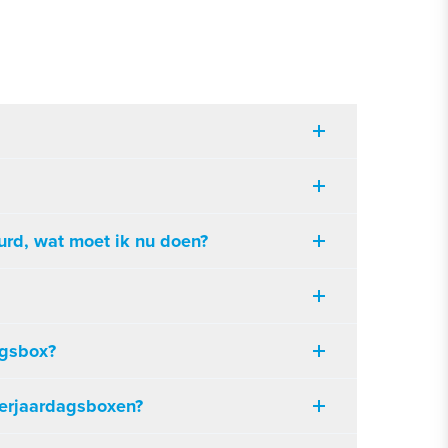
urd, wat moet ik nu doen?
agsbox?
verjaardagsboxen?