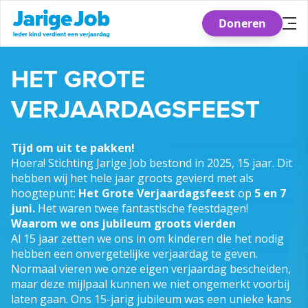
Doneren
Skip
HET GROTE
to
the
VERJAARDAGSFEEST
content
Tijd om uit te pakken!
Hoera! Stichting Jarige Job bestond in 2025, 15 jaar. Dit
hebben wij het hele jaar groots gevierd met als
hoogtepunt:
Het Grote Verjaardagsfeest
op
5 en 7
juni.
Het waren twee fantastische feestdagen!
Waarom we ons jubileum groots vierden
Al 15 jaar zetten we ons in om kinderen die het nodig
hebben een onvergetelijke verjaardag te geven.
Normaal vieren we onze eigen verjaardag bescheiden,
maar deze mijlpaal kunnen we niet ongemerkt voorbij
laten gaan. Ons 15-jarig jubileum was een unieke kans