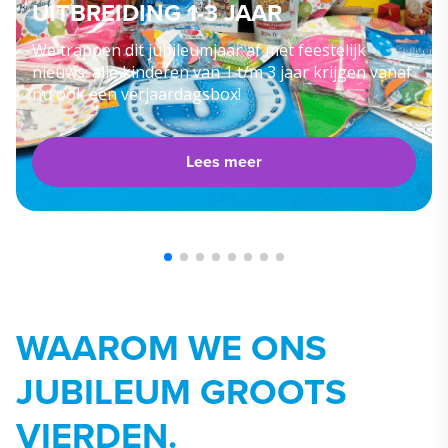
UITBREIDING 1-3 JAAR
We trappen dit jubileumjaar af met feestelijk
nieuws: alle kinderen van 1 t/m 3 jaar krijgen vanaf
nu ook een verjaardagsbox!
Lees meer
WAAROM WE ONS
JUBILEUM GROOTS
VIERDEN.