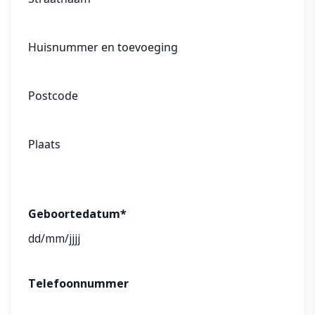
Huisnummer en toevoeging
Postcode
Plaats
Geboortedatum
*
DD
slash
MM
Telefoonnummer
slash
JJJJ