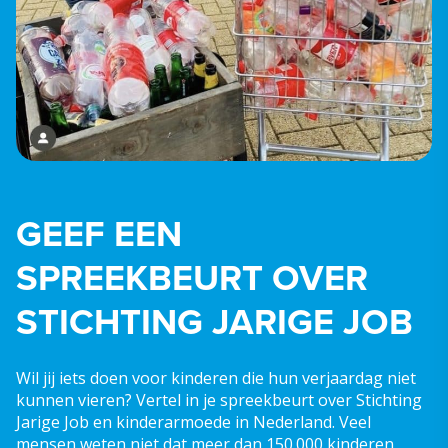
GEEF EEN
SPREEKBEURT OVER
STICHTING JARIGE JOB
Wil jij iets doen voor kinderen die hun verjaardag niet
kunnen vieren? Vertel in je spreekbeurt over Stichting
Jarige Job en kinderarmoede in Nederland. Veel
mensen weten niet dat meer dan 150.000 kinderen