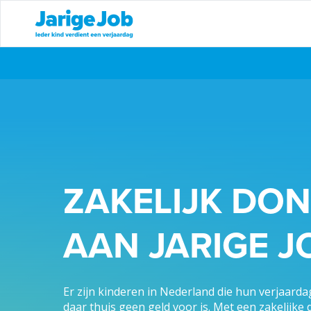
Skip
to
the
content
ZAKELIJK DO
AAN JARIGE J
Er zijn kinderen in Nederland die hun verjaard
daar thuis geen geld voor is. Met een zakelijke 