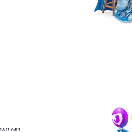
F ONTVANGEN?
 de Jarige Job nieuwsbrief en weet als eerste wat