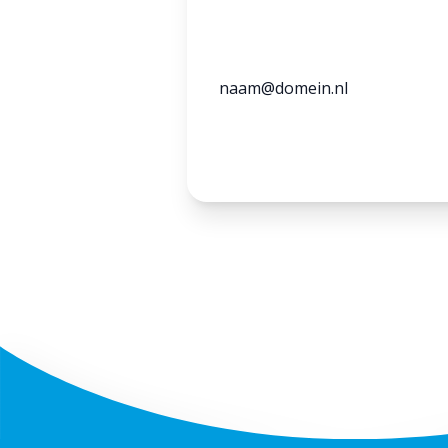
Voornaam
Ac
E-mailadres
*