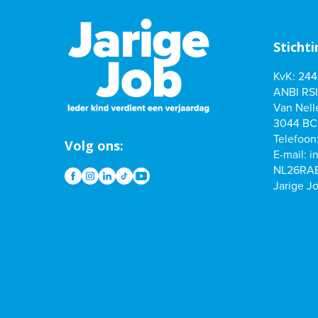
Stichti
KvK: 24
ANBI RSI
Van Nelle
3044 BC
Telefoon
Volg ons:
E-mail:
i
NL26RABO
Jarige J