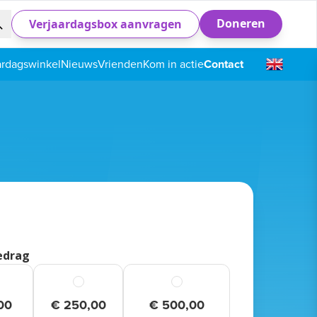
Doneren
Verjaardagsbox aanvragen
ardagswinkel
Nieuws
Vrienden
Kom in actie
Contact
edrag
00
€ 250,00
€ 500,00