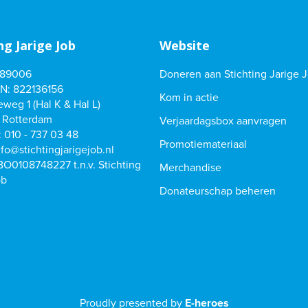
ng Jarige Job
Website
489006
Doneren aan Stichting Jarige 
N: 822136156
Kom in actie
weg 1 (Hal K & Hal L)
 Rotterdam
Verjaardagsbox aanvragen
:
010 - 737 03 48
Promotiemateriaal
nfo@stichtingjarigejob.nl
0108748227 t.n.v. Stichting
Merchandise
ob
Donateurschap beheren
Proudly presented by
E-heroes