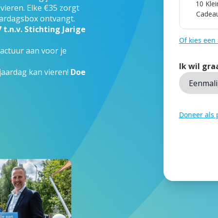
10 Klei
ieren. Elke €35 zorgt
Cadea
jaardagsbox ontvangt.
.n.v. Stichting Jarige
Of kies een
actuur aan voor je
Ik wil gra
jaardag kan vieren!
Doe
Doneer als p