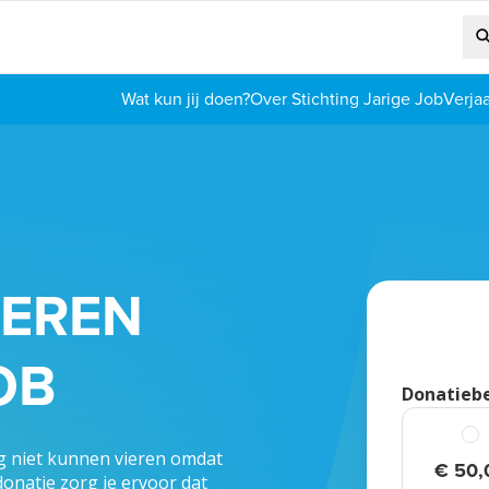
Wat kun jij doen?
Over Stichting Jarige Job
Verja
NEREN
OB
Donatieb
ag niet kunnen vieren omdat
€ 50,
donatie zorg je ervoor dat