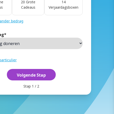
ne
20 Grote
14
us
Cadeaus
Verjaardagsboxen
 ander bedrag
ag
*
articulier
Stap
1
/
2