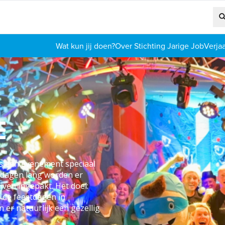
Wat kun jij doen?
Over Stichting Jarige Job
Verja
E
jks een evenement speciaal
r dagen lang worden er
ven ingepakt. Het doel:
 de feestdagen in
r natuurlijk een gezellig