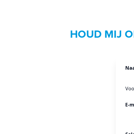
HOUD MIJ O
Na
Vo
E-m