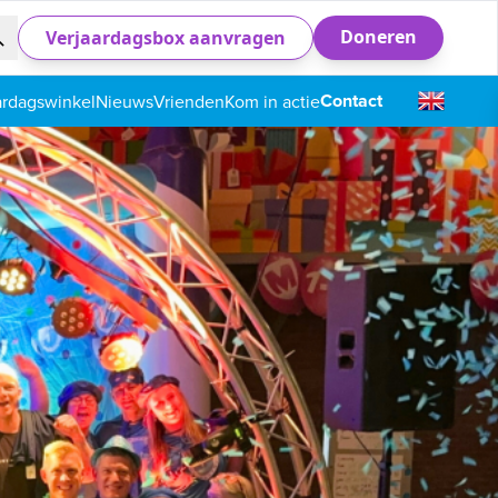
Doneren
Verjaardagsbox aanvragen
Contact
ardagswinkel
Nieuws
Vrienden
Kom in actie